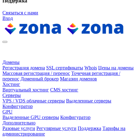
Поддержка
Связаться с нами
Вход
Домены
Регистрация домена
SSL сертификаты
Whois
Цены на домены
Массовая регистрация / перенос
Точечная регистрация /
перенос
Доменный брокер
Магазин доменов
Хостинг
Виртуальный хостинг
CMS хостинг
Серверы
VPS / VDS облачные серверы
Выделенные серверы
Конфигуратор
GPU
Выделенные GPU серверы
Конфигуратор
Дополнительно
Разовые услуги
Регулярные услуги
Поддержка
Тарифы на
администрирование