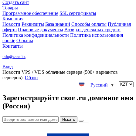
Создать сайт
Товары
Программное обеспечение
SSL сертификаты
Компания
Новости
Реквизиты
База знаний
Способы оплаты
Публичная
оферта
Правовые документы
Возврат денежных средств
Политика конфиденциальности
Политика использования
cookie
Отзывы
Контакты
info@zona.kz
Вход
Новости
VPS / VDS облачные сервера (500+ вариантов
серверов).
Обзор
Русский
▼
Зарегистрируйте свое .ru доменное имя
(Россия)