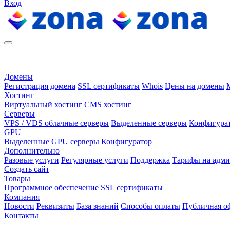
Вход
Домены
Регистрация домена
SSL сертификаты
Whois
Цены на домены
Хостинг
Виртуальный хостинг
CMS хостинг
Серверы
VPS / VDS облачные серверы
Выделенные серверы
Конфигура
GPU
Выделенные GPU серверы
Конфигуратор
Дополнительно
Разовые услуги
Регулярные услуги
Поддержка
Тарифы на адм
Создать сайт
Товары
Программное обеспечение
SSL сертификаты
Компания
Новости
Реквизиты
База знаний
Способы оплаты
Публичная о
Контакты