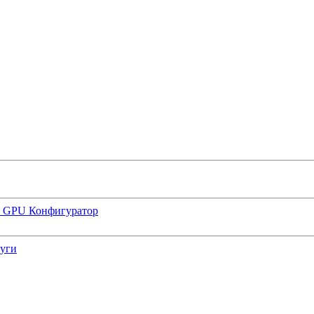
р GPU
Конфигуратор
луги