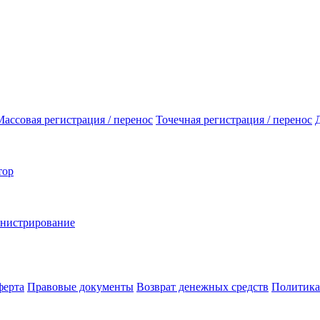
Массовая регистрация / перенос
Точечная регистрация / перенос
тор
инистрирование
ферта
Правовые документы
Возврат денежных средств
Политика