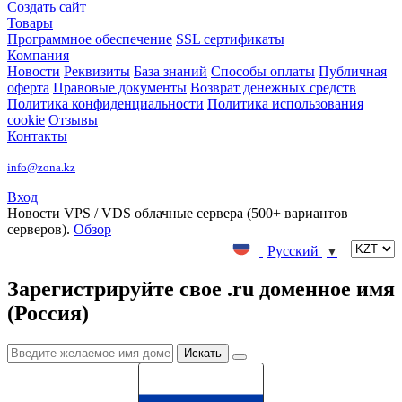
Создать сайт
Товары
Программное обеспечение
SSL сертификаты
Компания
Новости
Реквизиты
База знаний
Способы оплаты
Публичная
оферта
Правовые документы
Возврат денежных средств
Политика конфиденциальности
Политика использования
cookie
Отзывы
Контакты
info@zona.kz
Вход
Новости
VPS / VDS облачные сервера (500+ вариантов
серверов).
Обзор
Русский
▼
Зарегистрируйте свое .ru доменное имя
(Россия)