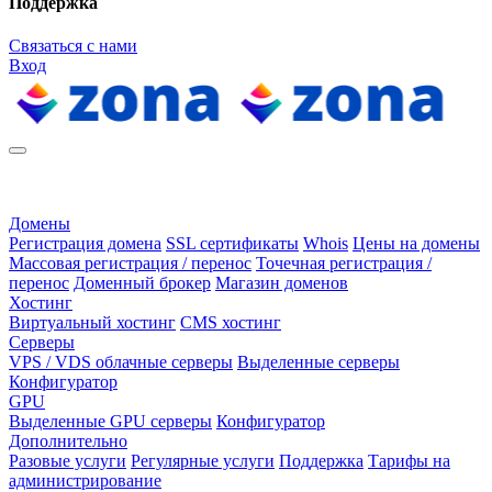
Поддержка
Связаться с нами
Вход
Домены
Регистрация домена
SSL сертификаты
Whois
Цены на домены
Массовая регистрация / перенос
Точечная регистрация /
перенос
Доменный брокер
Магазин доменов
Хостинг
Виртуальный хостинг
CMS хостинг
Серверы
VPS / VDS облачные серверы
Выделенные серверы
Конфигуратор
GPU
Выделенные GPU серверы
Конфигуратор
Дополнительно
Разовые услуги
Регулярные услуги
Поддержка
Тарифы на
администрирование