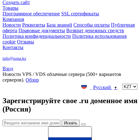
Создать сайт
Товары
Программное обеспечение
SSL сертификаты
Компания
Новости
Реквизиты
База знаний
Способы оплаты
Публичная
оферта
Правовые документы
Возврат денежных средств
Политика конфиденциальности
Политика использования
cookie
Отзывы
Контакты
info@zona.kz
Вход
Новости
VPS / VDS облачные сервера (500+ вариантов
серверов).
Обзор
Русский
▼
Зарегистрируйте свое .ru доменное имя
(Россия)