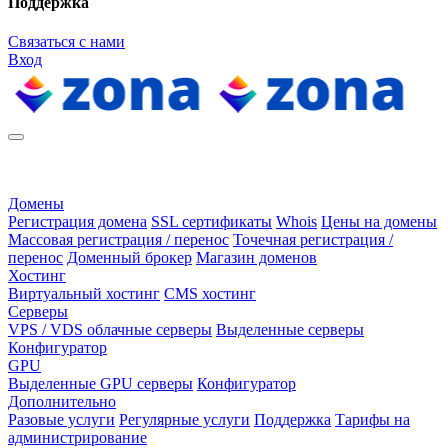
Поддержка
Связаться с нами
Вход
Домены
Регистрация домена
SSL сертификаты
Whois
Цены на домены
Массовая регистрация / перенос
Точечная регистрация /
перенос
Доменный брокер
Магазин доменов
Хостинг
Виртуальный хостинг
CMS хостинг
Серверы
VPS / VDS облачные серверы
Выделенные серверы
Конфигуратор
GPU
Выделенные GPU серверы
Конфигуратор
Дополнительно
Разовые услуги
Регулярные услуги
Поддержка
Тарифы на
администрирование