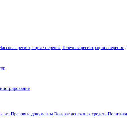
Массовая регистрация / перенос
Точечная регистрация / перенос
тор
инистрирование
ферта
Правовые документы
Возврат денежных средств
Политика