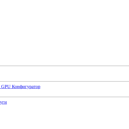
р GPU
Конфигуратор
луги