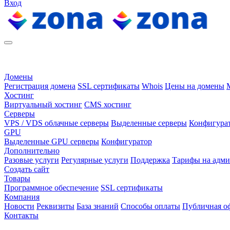
Вход
Домены
Регистрация домена
SSL сертификаты
Whois
Цены на домены
Хостинг
Виртуальный хостинг
CMS хостинг
Серверы
VPS / VDS облачные серверы
Выделенные серверы
Конфигура
GPU
Выделенные GPU серверы
Конфигуратор
Дополнительно
Разовые услуги
Регулярные услуги
Поддержка
Тарифы на адм
Создать сайт
Товары
Программное обеспечение
SSL сертификаты
Компания
Новости
Реквизиты
База знаний
Способы оплаты
Публичная о
Контакты