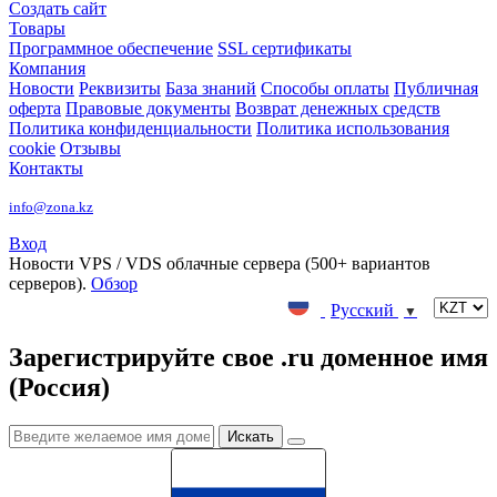
Создать сайт
Товары
Программное обеспечение
SSL сертификаты
Компания
Новости
Реквизиты
База знаний
Способы оплаты
Публичная
оферта
Правовые документы
Возврат денежных средств
Политика конфиденциальности
Политика использования
cookie
Отзывы
Контакты
info@zona.kz
Вход
Новости
VPS / VDS облачные сервера (500+ вариантов
серверов).
Обзор
Русский
▼
Зарегистрируйте свое .ru доменное имя
(Россия)