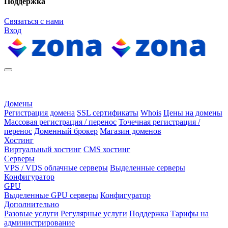
Поддержка
Связаться с нами
Вход
Домены
Регистрация домена
SSL сертификаты
Whois
Цены на домены
Массовая регистрация / перенос
Точечная регистрация /
перенос
Доменный брокер
Магазин доменов
Хостинг
Виртуальный хостинг
CMS хостинг
Серверы
VPS / VDS облачные серверы
Выделенные серверы
Конфигуратор
GPU
Выделенные GPU серверы
Конфигуратор
Дополнительно
Разовые услуги
Регулярные услуги
Поддержка
Тарифы на
администрирование