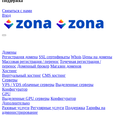
Поддержка
Связаться с нами
Вход
Домены
Регистрация домена
SSL сертификаты
Whois
Цены на домены
Массовая регистрация / перенос
Точечная регистрация /
перенос
Доменный брокер
Магазин доменов
Хостинг
Виртуальный хостинг
CMS хостинг
Серверы
VPS / VDS облачные серверы
Выделенные серверы
Конфигуратор
GPU
Выделенные GPU серверы
Конфигуратор
Дополнительно
Разовые услуги
Регулярные услуги
Поддержка
Тарифы на
администрирование