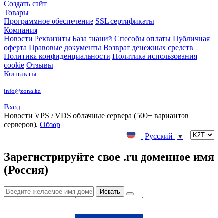
Создать сайт
Товары
Программное обеспечение
SSL сертификаты
Компания
Новости
Реквизиты
База знаний
Способы оплаты
Публичная
оферта
Правовые документы
Возврат денежных средств
Политика конфиденциальности
Политика использования
cookie
Отзывы
Контакты
info@zona.kz
Вход
Новости
VPS / VDS облачные сервера (500+ вариантов
серверов).
Обзор
Русский
▼
Зарегистрируйте свое .ru доменное имя
(Россия)