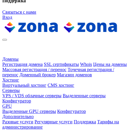
Поддержка
Связаться с нами
Вход
Домены
Регистрация домена
SSL сертификаты
Whois
Цены на домены
Массовая регистрация / перенос
Точечная регистрация /
перенос
Доменный брокер
Магазин доменов
Хостинг
Виртуальный хостинг
CMS хостинг
Серверы
VPS / VDS облачные серверы
Выделенные серверы
Конфигуратор
GPU
Выделенные GPU серверы
Конфигуратор
Дополнительно
Разовые услуги
Регулярные услуги
Поддержка
Тарифы на
администрирование