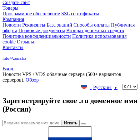
Создать сайт
Товары
Программное обеспечение
SSL сертификаты
Компания
Новости
Реквизиты
База знаний
Способы оплаты
Публичная
оферта
Правовые документы
Возврат денежных средств
Политика конфиденциальности
Политика использования
cookie
Отзывы
Контакты
info@zona.kz
Вход
Новости
VPS / VDS облачные сервера (500+ вариантов
серверов).
Обзор
Русский
▼
Зарегистрируйте свое .ru доменное имя
(Россия)