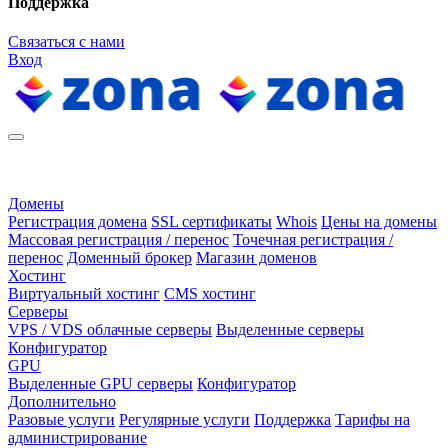
Поддержка
Связаться с нами
Вход
Домены
Регистрация домена
SSL сертификаты
Whois
Цены на домены
Массовая регистрация / перенос
Точечная регистрация /
перенос
Доменный брокер
Магазин доменов
Хостинг
Виртуальный хостинг
CMS хостинг
Серверы
VPS / VDS облачные серверы
Выделенные серверы
Конфигуратор
GPU
Выделенные GPU серверы
Конфигуратор
Дополнительно
Разовые услуги
Регулярные услуги
Поддержка
Тарифы на
администрирование