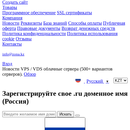
Создать сайт
Товары
Программное обеспечение
SSL сертификаты
Компания
Новости
Реквизиты
База знаний
Способы оплаты
Публичная
оферта
Правовые документы
Возврат денежных средств
Политика конфиденциальности
Политика использования
cookie
Отзывы
Контакты
info@zona.kz
Вход
Новости
VPS / VDS облачные сервера (500+ вариантов
серверов).
Обзор
Русский
▼
Зарегистрируйте свое .ru доменное имя
(Россия)