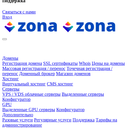
Поддержка
Связаться с нами
Вход
Домены
Регистрация домена
SSL сертификаты
Whois
Цены на домены
Массовая регистрация / перенос
Точечная регистрация /
перенос
Доменный брокер
Магазин доменов
Хостинг
Виртуальный хостинг
CMS хостинг
Серверы
VPS / VDS облачные серверы
Выделенные серверы
Конфигуратор
GPU
Выделенные GPU серверы
Конфигуратор
Дополнительно
Разовые услуги
Регулярные услуги
Поддержка
Тарифы на
администрирование