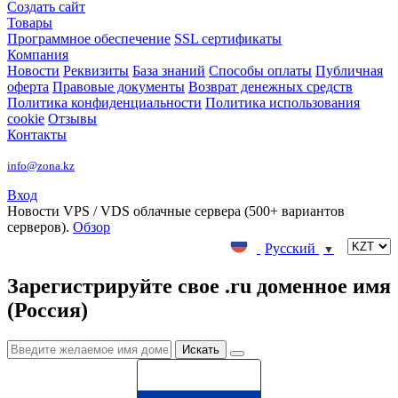
Создать сайт
Товары
Программное обеспечение
SSL сертификаты
Компания
Новости
Реквизиты
База знаний
Способы оплаты
Публичная
оферта
Правовые документы
Возврат денежных средств
Политика конфиденциальности
Политика использования
cookie
Отзывы
Контакты
info@zona.kz
Вход
Новости
VPS / VDS облачные сервера (500+ вариантов
серверов).
Обзор
Русский
▼
Зарегистрируйте свое .ru доменное имя
(Россия)