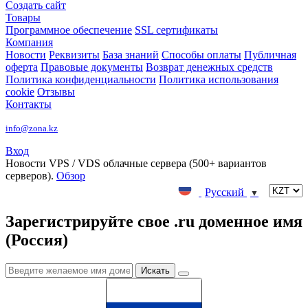
Создать сайт
Товары
Программное обеспечение
SSL сертификаты
Компания
Новости
Реквизиты
База знаний
Способы оплаты
Публичная
оферта
Правовые документы
Возврат денежных средств
Политика конфиденциальности
Политика использования
cookie
Отзывы
Контакты
info@zona.kz
Вход
Новости
VPS / VDS облачные сервера (500+ вариантов
серверов).
Обзор
Русский
▼
Зарегистрируйте свое .ru доменное имя
(Россия)