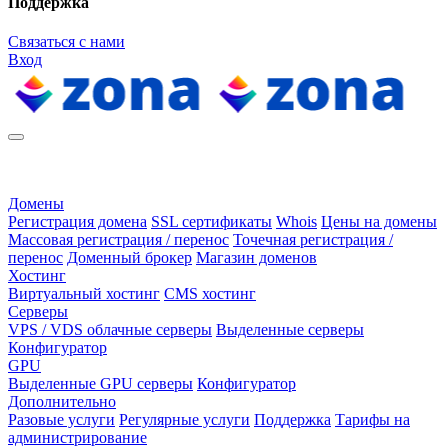
Поддержка
Связаться с нами
Вход
Домены
Регистрация домена
SSL сертификаты
Whois
Цены на домены
Массовая регистрация / перенос
Точечная регистрация /
перенос
Доменный брокер
Магазин доменов
Хостинг
Виртуальный хостинг
CMS хостинг
Серверы
VPS / VDS облачные серверы
Выделенные серверы
Конфигуратор
GPU
Выделенные GPU серверы
Конфигуратор
Дополнительно
Разовые услуги
Регулярные услуги
Поддержка
Тарифы на
администрирование