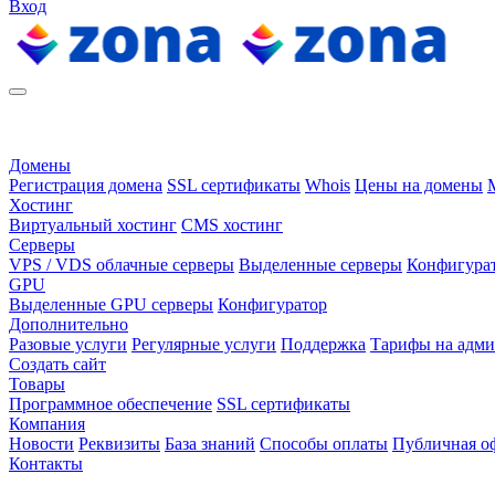
Вход
Домены
Регистрация домена
SSL сертификаты
Whois
Цены на домены
Хостинг
Виртуальный хостинг
CMS хостинг
Серверы
VPS / VDS облачные серверы
Выделенные серверы
Конфигура
GPU
Выделенные GPU серверы
Конфигуратор
Дополнительно
Разовые услуги
Регулярные услуги
Поддержка
Тарифы на адм
Создать сайт
Товары
Программное обеспечение
SSL сертификаты
Компания
Новости
Реквизиты
База знаний
Способы оплаты
Публичная о
Контакты