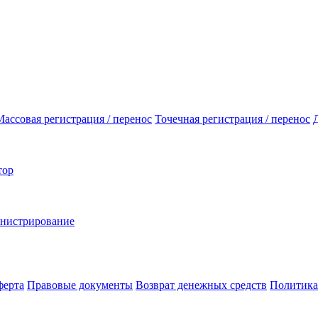
Массовая регистрация / перенос
Точечная регистрация / перенос
тор
инистрирование
ферта
Правовые документы
Возврат денежных средств
Политика