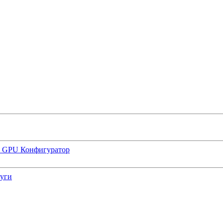
р GPU
Конфигуратор
луги