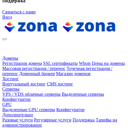
Поддержка
Связаться с нами
Вход
Домены
Регистрация домена
SSL сертификаты
Whois
Цены на домены
Массовая регистрация / перенос
Точечная регистрация /
перенос
Доменный брокер
Магазин доменов
Хостинг
Виртуальный хостинг
CMS хостинг
Серверы
VPS / VDS облачные серверы
Выделенные серверы
Конфигуратор
GPU
Выделенные GPU серверы
Конфигуратор
Дополнительно
Разовые услуги
Регулярные услуги
Поддержка
Тарифы на
администрирование