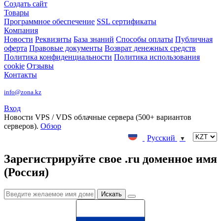
Создать сайт
Товары
Программное обеспечение
SSL сертификаты
Компания
Новости
Реквизиты
База знаний
Способы оплаты
Публичная
оферта
Правовые документы
Возврат денежных средств
Политика конфиденциальности
Политика использования
cookie
Отзывы
Контакты
info@zona.kz
Вход
Новости
VPS / VDS облачные сервера (500+ вариантов
серверов).
Обзор
Русский
▼
Зарегистрируйте свое .ru доменное имя
(Россия)