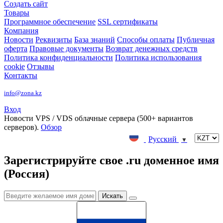
Создать сайт
Товары
Программное обеспечение
SSL сертификаты
Компания
Новости
Реквизиты
База знаний
Способы оплаты
Публичная
оферта
Правовые документы
Возврат денежных средств
Политика конфиденциальности
Политика использования
cookie
Отзывы
Контакты
info@zona.kz
Вход
Новости
VPS / VDS облачные сервера (500+ вариантов
серверов).
Обзор
Русский
▼
Зарегистрируйте свое .ru доменное имя
(Россия)