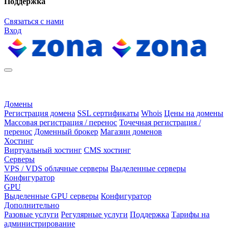
Поддержка
Связаться с нами
Вход
Домены
Регистрация домена
SSL сертификаты
Whois
Цены на домены
Массовая регистрация / перенос
Точечная регистрация /
перенос
Доменный брокер
Магазин доменов
Хостинг
Виртуальный хостинг
CMS хостинг
Серверы
VPS / VDS облачные серверы
Выделенные серверы
Конфигуратор
GPU
Выделенные GPU серверы
Конфигуратор
Дополнительно
Разовые услуги
Регулярные услуги
Поддержка
Тарифы на
администрирование