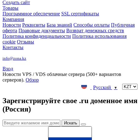
Создать сайт
Товары
Программное обеспечение
SSL сертификаты
Компания
Новости
Реквизиты
База знаний
Способы оплаты
Публичная
оферта
Правовые документы
Возврат денежных средств
Политика конфиденциальности
Политика использования
cookie
Отзывы
Контакты
info@zona.kz
Вход
Новости
VPS / VDS облачные сервера (500+ вариантов
серверов).
Обзор
Русский
▼
Зарегистрируйте свое .ru доменное имя
(Россия)