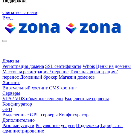
Поддержка
Связаться с нами
Вход
Домены
Регистрация домена
SSL сертификаты
Whois
Цены на домены
Массовая регистрация / перенос
Точечная регистрация /
перенос
Доменный брокер
Магазин доменов
Хостинг
Виртуальный хостинг
CMS хостинг
Серверы
VPS / VDS облачные серверы
Выделенные серверы
Конфигуратор
GPU
Выделенные GPU серверы
Конфигуратор
Дополнительно
Разовые услуги
Регулярные услуги
Поддержка
Тарифы на
администрирование