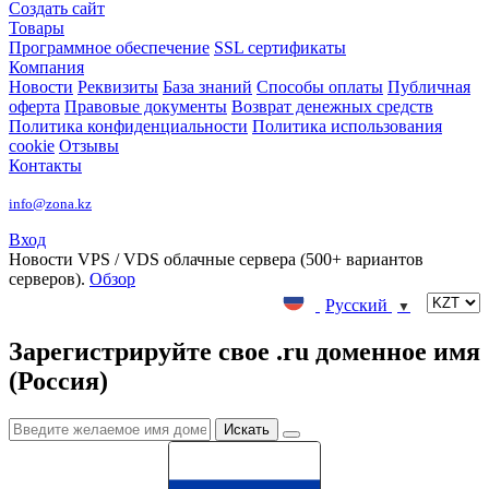
Создать сайт
Товары
Программное обеспечение
SSL сертификаты
Компания
Новости
Реквизиты
База знаний
Способы оплаты
Публичная
оферта
Правовые документы
Возврат денежных средств
Политика конфиденциальности
Политика использования
cookie
Отзывы
Контакты
info@zona.kz
Вход
Новости
VPS / VDS облачные сервера (500+ вариантов
серверов).
Обзор
Русский
▼
Зарегистрируйте свое .ru доменное имя
(Россия)