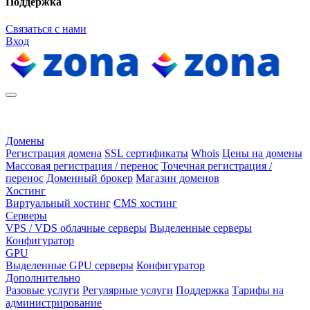
Поддержка
Связаться с нами
Вход
Домены
Регистрация домена
SSL сертификаты
Whois
Цены на домены
Массовая регистрация / перенос
Точечная регистрация /
перенос
Доменный брокер
Магазин доменов
Хостинг
Виртуальный хостинг
CMS хостинг
Серверы
VPS / VDS облачные серверы
Выделенные серверы
Конфигуратор
GPU
Выделенные GPU серверы
Конфигуратор
Дополнительно
Разовые услуги
Регулярные услуги
Поддержка
Тарифы на
администрирование