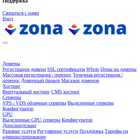
Поддержка
Связаться с нами
Вход
Домены
Регистрация домена
SSL сертификаты
Whois
Цены на домены
Массовая регистрация / перенос
Точечная регистрация /
перенос
Доменный брокер
Магазин доменов
Хостинг
Виртуальный хостинг
CMS хостинг
Серверы
VPS / VDS облачные серверы
Выделенные серверы
Конфигуратор
GPU
Выделенные GPU серверы
Конфигуратор
Дополнительно
Разовые услуги
Регулярные услуги
Поддержка
Тарифы на
администрирование