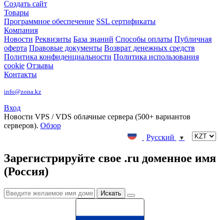
Создать сайт
Товары
Программное обеспечение
SSL сертификаты
Компания
Новости
Реквизиты
База знаний
Способы оплаты
Публичная
оферта
Правовые документы
Возврат денежных средств
Политика конфиденциальности
Политика использования
cookie
Отзывы
Контакты
info@zona.kz
Вход
Новости
VPS / VDS облачные сервера (500+ вариантов
серверов).
Обзор
Русский
▼
Зарегистрируйте свое .ru доменное имя
(Россия)