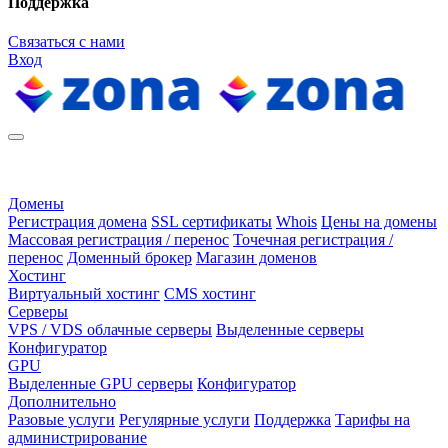
Поддержка
Связаться с нами
Вход
Домены
Регистрация домена
SSL сертификаты
Whois
Цены на домены
Массовая регистрация / перенос
Точечная регистрация /
перенос
Доменный брокер
Магазин доменов
Хостинг
Виртуальный хостинг
CMS хостинг
Серверы
VPS / VDS облачные серверы
Выделенные серверы
Конфигуратор
GPU
Выделенные GPU серверы
Конфигуратор
Дополнительно
Разовые услуги
Регулярные услуги
Поддержка
Тарифы на
администрирование