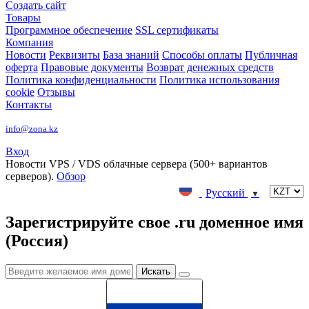
Создать сайт
Товары
Программное обеспечение
SSL сертификаты
Компания
Новости
Реквизиты
База знаний
Способы оплаты
Публичная
оферта
Правовые документы
Возврат денежных средств
Политика конфиденциальности
Политика использования
cookie
Отзывы
Контакты
info@zona.kz
Вход
Новости
VPS / VDS облачные сервера (500+ вариантов
серверов).
Обзор
Русский
▼
Зарегистрируйте свое .ru доменное имя
(Россия)