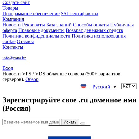
Создать сайт
Товары
Программное обеспечение
SSL сертификаты
Компания
Новости
Реквизиты
База знаний
Способы оплаты
Публичная
оферта
Правовые документы
Возврат денежных средств
Политика конфиденциальности
Политика использования
cookie
Отзывы
Контакты
info@zona.kz
Вход
Новости
VPS / VDS облачные сервера (500+ вариантов
серверов).
Обзор
Русский
▼
Зарегистрируйте свое .ru доменное имя
(Россия)