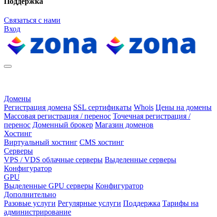
Поддержка
Связаться с нами
Вход
Домены
Регистрация домена
SSL сертификаты
Whois
Цены на домены
Массовая регистрация / перенос
Точечная регистрация /
перенос
Доменный брокер
Магазин доменов
Хостинг
Виртуальный хостинг
CMS хостинг
Серверы
VPS / VDS облачные серверы
Выделенные серверы
Конфигуратор
GPU
Выделенные GPU серверы
Конфигуратор
Дополнительно
Разовые услуги
Регулярные услуги
Поддержка
Тарифы на
администрирование