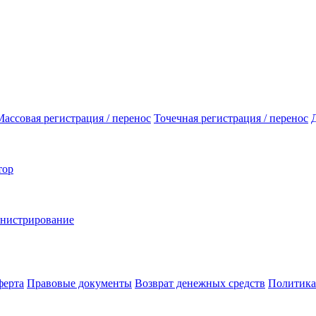
Массовая регистрация / перенос
Точечная регистрация / перенос
тор
инистрирование
ферта
Правовые документы
Возврат денежных средств
Политика