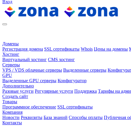
Вход
Домены
Регистрация домена
SSL сертификаты
Whois
Цены на домены
Хостинг
Виртуальный хостинг
CMS хостинг
Серверы
VPS / VDS облачные серверы
Выделенные серверы
Конфигура
GPU
Выделенные GPU серверы
Конфигуратор
Дополнительно
Разовые услуги
Регулярные услуги
Поддержка
Тарифы на адм
Создать сайт
Товары
Программное обеспечение
SSL сертификаты
Компания
Новости
Реквизиты
База знаний
Способы оплаты
Публичная о
Контакты