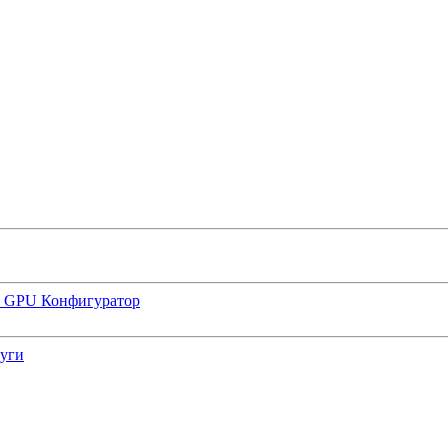
р GPU
Конфигуратор
луги