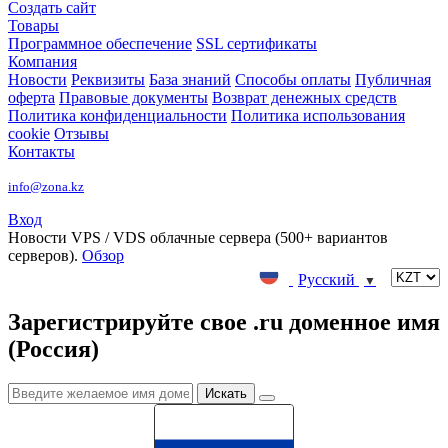
Создать сайт
Товары
Программное обеспечение
SSL сертификаты
Компания
Новости
Реквизиты
База знаний
Способы оплаты
Публичная
оферта
Правовые документы
Возврат денежных средств
Политика конфиденциальности
Политика использования
cookie
Отзывы
Контакты
info@zona.kz
Вход
Новости
VPS / VDS облачные сервера (500+ вариантов
серверов).
Обзор
Русский
▼
Зарегистрируйте свое .ru доменное имя
(Россия)