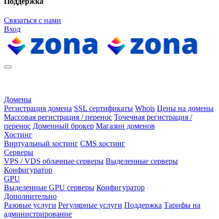
Поддержка
Связаться с нами
Вход
Домены
Регистрация домена
SSL сертификаты
Whois
Цены на домены
Массовая регистрация / перенос
Точечная регистрация /
перенос
Доменный брокер
Магазин доменов
Хостинг
Виртуальный хостинг
CMS хостинг
Серверы
VPS / VDS облачные серверы
Выделенные серверы
Конфигуратор
GPU
Выделенные GPU серверы
Конфигуратор
Дополнительно
Разовые услуги
Регулярные услуги
Поддержка
Тарифы на
администрирование