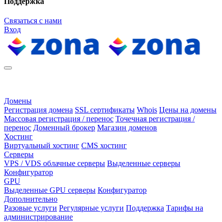
Поддержка
Связаться с нами
Вход
Домены
Регистрация домена
SSL сертификаты
Whois
Цены на домены
Массовая регистрация / перенос
Точечная регистрация /
перенос
Доменный брокер
Магазин доменов
Хостинг
Виртуальный хостинг
CMS хостинг
Серверы
VPS / VDS облачные серверы
Выделенные серверы
Конфигуратор
GPU
Выделенные GPU серверы
Конфигуратор
Дополнительно
Разовые услуги
Регулярные услуги
Поддержка
Тарифы на
администрирование