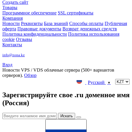
Создать сайт
Товары
Программное обеспечение
SSL сертификаты
Компания
Новости
Реквизиты
База знаний
Способы оплаты
Публичная
оферта
Правовые документы
Возврат денежных средств
Политика конфиденциальности
Политика использования
cookie
Отзывы
Контакты
info@zona.kz
Вход
Новости
VPS / VDS облачные сервера (500+ вариантов
серверов).
Обзор
Русский
▼
Зарегистрируйте свое .ru доменное имя
(Россия)