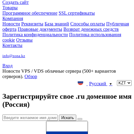
Создать сайт
Товары
Программное обеспечение
SSL сертификаты
Компания
Новости
Реквизиты
База знаний
Способы оплаты
Публичная
оферта
Правовые документы
Возврат денежных средств
Политика конфиденциальности
Политика использования
cookie
Отзывы
Контакты
info@zona.kz
Вход
Новости
VPS / VDS облачные сервера (500+ вариантов
серверов).
Обзор
Русский
▼
Зарегистрируйте свое .ru доменное имя
(Россия)