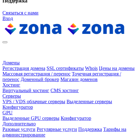
Поддержка
Связаться с нами
Вход
Домены
Регистрация домена
SSL сертификаты
Whois
Цены на домены
Массовая регистрация / перенос
Точечная регистрация /
перенос
Доменный брокер
Магазин доменов
Хостинг
Виртуальный хостинг
CMS хостинг
Серверы
VPS / VDS облачные серверы
Выделенные серверы
Конфигуратор
GPU
Выделенные GPU серверы
Конфигуратор
Дополнительно
Разовые услуги
Регулярные услуги
Поддержка
Тарифы на
администрирование