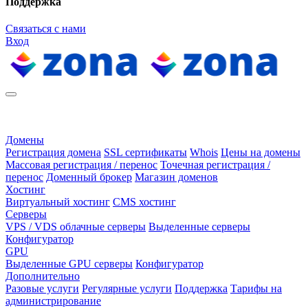
Поддержка
Связаться с нами
Вход
Домены
Регистрация домена
SSL сертификаты
Whois
Цены на домены
Массовая регистрация / перенос
Точечная регистрация /
перенос
Доменный брокер
Магазин доменов
Хостинг
Виртуальный хостинг
CMS хостинг
Серверы
VPS / VDS облачные серверы
Выделенные серверы
Конфигуратор
GPU
Выделенные GPU серверы
Конфигуратор
Дополнительно
Разовые услуги
Регулярные услуги
Поддержка
Тарифы на
администрирование