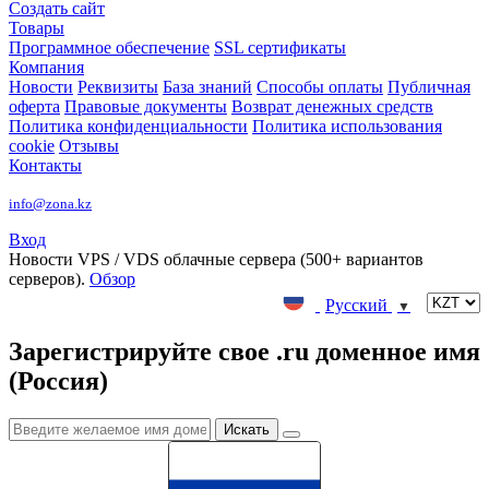
Создать сайт
Товары
Программное обеспечение
SSL сертификаты
Компания
Новости
Реквизиты
База знаний
Способы оплаты
Публичная
оферта
Правовые документы
Возврат денежных средств
Политика конфиденциальности
Политика использования
cookie
Отзывы
Контакты
info@zona.kz
Вход
Новости
VPS / VDS облачные сервера (500+ вариантов
серверов).
Обзор
Русский
▼
Зарегистрируйте свое .ru доменное имя
(Россия)