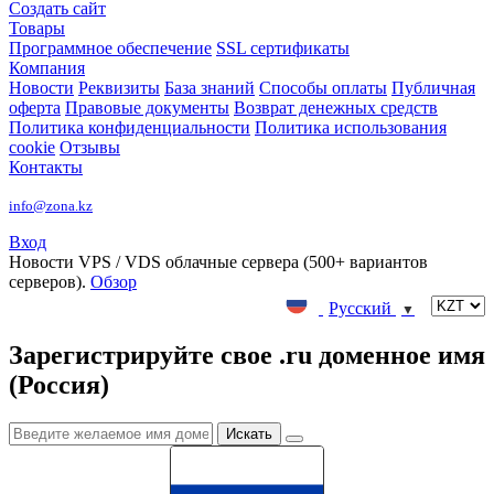
Создать сайт
Товары
Программное обеспечение
SSL сертификаты
Компания
Новости
Реквизиты
База знаний
Способы оплаты
Публичная
оферта
Правовые документы
Возврат денежных средств
Политика конфиденциальности
Политика использования
cookie
Отзывы
Контакты
info@zona.kz
Вход
Новости
VPS / VDS облачные сервера (500+ вариантов
серверов).
Обзор
Русский
▼
Зарегистрируйте свое .ru доменное имя
(Россия)