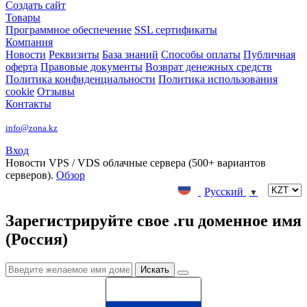
Создать сайт
Товары
Программное обеспечение
SSL сертификаты
Компания
Новости
Реквизиты
База знаний
Способы оплаты
Публичная
оферта
Правовые документы
Возврат денежных средств
Политика конфиденциальности
Политика использования
cookie
Отзывы
Контакты
info@zona.kz
Вход
Новости
VPS / VDS облачные сервера (500+ вариантов
серверов).
Обзор
Русский
▼
Зарегистрируйте свое .ru доменное имя
(Россия)