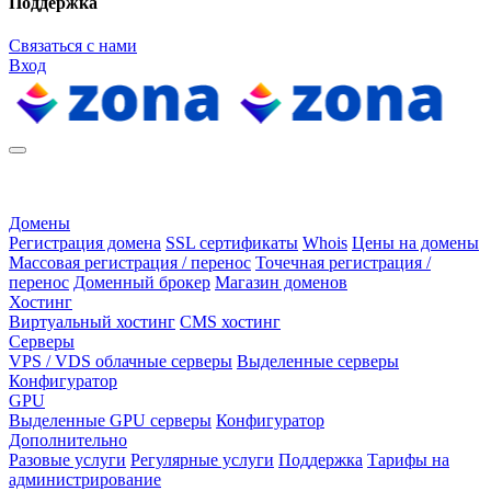
Поддержка
Связаться с нами
Вход
Домены
Регистрация домена
SSL сертификаты
Whois
Цены на домены
Массовая регистрация / перенос
Точечная регистрация /
перенос
Доменный брокер
Магазин доменов
Хостинг
Виртуальный хостинг
CMS хостинг
Серверы
VPS / VDS облачные серверы
Выделенные серверы
Конфигуратор
GPU
Выделенные GPU серверы
Конфигуратор
Дополнительно
Разовые услуги
Регулярные услуги
Поддержка
Тарифы на
администрирование