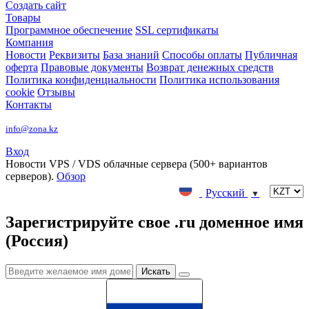
Создать сайт
Товары
Программное обеспечение
SSL сертификаты
Компания
Новости
Реквизиты
База знаний
Способы оплаты
Публичная
оферта
Правовые документы
Возврат денежных средств
Политика конфиденциальности
Политика использования
cookie
Отзывы
Контакты
info@zona.kz
Вход
Новости
VPS / VDS облачные сервера (500+ вариантов
серверов).
Обзор
Русский
▼
Зарегистрируйте свое .ru доменное имя
(Россия)