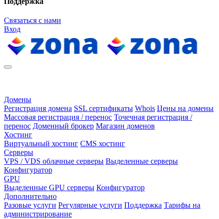
Поддержка
Связаться с нами
Вход
Домены
Регистрация домена
SSL сертификаты
Whois
Цены на домены
Массовая регистрация / перенос
Точечная регистрация /
перенос
Доменный брокер
Магазин доменов
Хостинг
Виртуальный хостинг
CMS хостинг
Серверы
VPS / VDS облачные серверы
Выделенные серверы
Конфигуратор
GPU
Выделенные GPU серверы
Конфигуратор
Дополнительно
Разовые услуги
Регулярные услуги
Поддержка
Тарифы на
администрирование