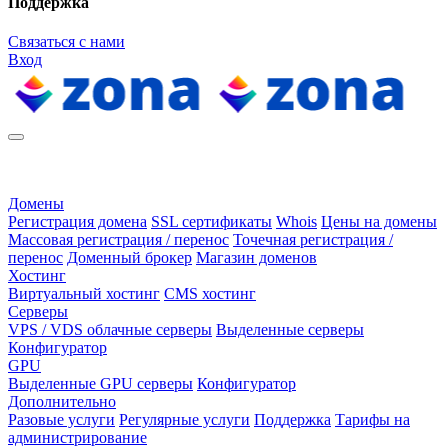
Поддержка
Связаться с нами
Вход
Домены
Регистрация домена
SSL сертификаты
Whois
Цены на домены
Массовая регистрация / перенос
Точечная регистрация /
перенос
Доменный брокер
Магазин доменов
Хостинг
Виртуальный хостинг
CMS хостинг
Серверы
VPS / VDS облачные серверы
Выделенные серверы
Конфигуратор
GPU
Выделенные GPU серверы
Конфигуратор
Дополнительно
Разовые услуги
Регулярные услуги
Поддержка
Тарифы на
администрирование