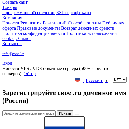
Создать сайт
Товары
Программное обеспечение
SSL сертификаты
Компания
Новости
Реквизиты
База знаний
Способы оплаты
Публичная
оферта
Правовые документы
Возврат денежных средств
Политика конфиденциальности
Политика использования
cookie
Отзывы
Контакты
info@zona.kz
Вход
Новости
VPS / VDS облачные сервера (500+ вариантов
серверов).
Обзор
Русский
▼
Зарегистрируйте свое .ru доменное имя
(Россия)