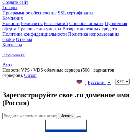
Создать сайт
Товары
Программное обеспечение
SSL сертификаты
Компания
Новости
Реквизиты
База знаний
Способы оплаты
Публичная
оферта
Правовые документы
Возврат денежных средств
Политика конфиденциальности
Политика использования
cookie
Отзывы
Контакты
info@zona.kz
Вход
Новости
VPS / VDS облачные сервера (500+ вариантов
серверов).
Обзор
Русский
▼
Зарегистрируйте свое .ru доменное имя
(Россия)