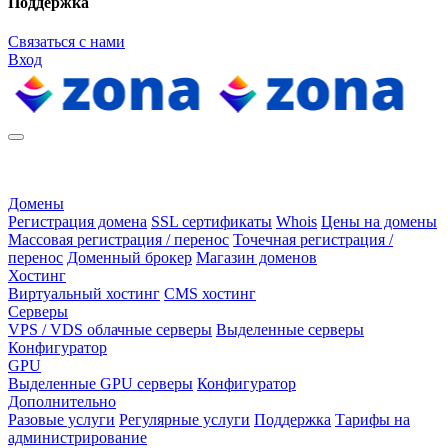
Поддержка
Связаться с нами
Вход
Домены
Регистрация домена
SSL сертификаты
Whois
Цены на домены
Массовая регистрация / перенос
Точечная регистрация /
перенос
Доменный брокер
Магазин доменов
Хостинг
Виртуальный хостинг
CMS хостинг
Серверы
VPS / VDS облачные серверы
Выделенные серверы
Конфигуратор
GPU
Выделенные GPU серверы
Конфигуратор
Дополнительно
Разовые услуги
Регулярные услуги
Поддержка
Тарифы на
администрирование