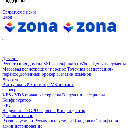
Поддержка
Связаться с нами
Вход
Домены
Регистрация домена
SSL сертификаты
Whois
Цены на домены
Массовая регистрация / перенос
Точечная регистрация /
перенос
Доменный брокер
Магазин доменов
Хостинг
Виртуальный хостинг
CMS хостинг
Серверы
VPS / VDS облачные серверы
Выделенные серверы
Конфигуратор
GPU
Выделенные GPU серверы
Конфигуратор
Дополнительно
Разовые услуги
Регулярные услуги
Поддержка
Тарифы на
администрирование