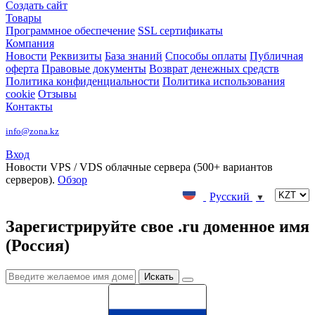
Создать сайт
Товары
Программное обеспечение
SSL сертификаты
Компания
Новости
Реквизиты
База знаний
Способы оплаты
Публичная
оферта
Правовые документы
Возврат денежных средств
Политика конфиденциальности
Политика использования
cookie
Отзывы
Контакты
info@zona.kz
Вход
Новости
VPS / VDS облачные сервера (500+ вариантов
серверов).
Обзор
Русский
▼
Зарегистрируйте свое .ru доменное имя
(Россия)