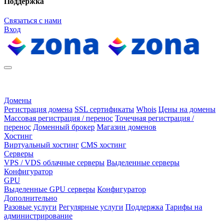
Поддержка
Связаться с нами
Вход
Домены
Регистрация домена
SSL сертификаты
Whois
Цены на домены
Массовая регистрация / перенос
Точечная регистрация /
перенос
Доменный брокер
Магазин доменов
Хостинг
Виртуальный хостинг
CMS хостинг
Серверы
VPS / VDS облачные серверы
Выделенные серверы
Конфигуратор
GPU
Выделенные GPU серверы
Конфигуратор
Дополнительно
Разовые услуги
Регулярные услуги
Поддержка
Тарифы на
администрирование