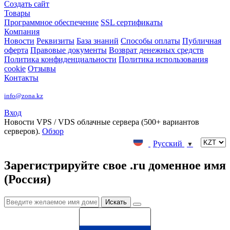
Создать сайт
Товары
Программное обеспечение
SSL сертификаты
Компания
Новости
Реквизиты
База знаний
Способы оплаты
Публичная
оферта
Правовые документы
Возврат денежных средств
Политика конфиденциальности
Политика использования
cookie
Отзывы
Контакты
info@zona.kz
Вход
Новости
VPS / VDS облачные сервера (500+ вариантов
серверов).
Обзор
Русский
▼
Зарегистрируйте свое .ru доменное имя
(Россия)