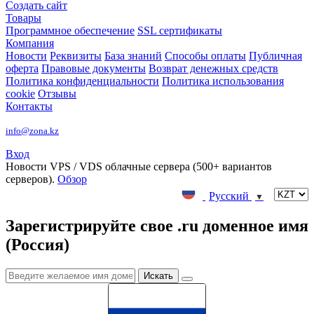
Создать сайт
Товары
Программное обеспечение
SSL сертификаты
Компания
Новости
Реквизиты
База знаний
Способы оплаты
Публичная
оферта
Правовые документы
Возврат денежных средств
Политика конфиденциальности
Политика использования
cookie
Отзывы
Контакты
info@zona.kz
Вход
Новости
VPS / VDS облачные сервера (500+ вариантов
серверов).
Обзор
Русский
▼
Зарегистрируйте свое .ru доменное имя
(Россия)