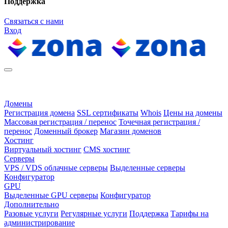
Поддержка
Связаться с нами
Вход
Домены
Регистрация домена
SSL сертификаты
Whois
Цены на домены
Массовая регистрация / перенос
Точечная регистрация /
перенос
Доменный брокер
Магазин доменов
Хостинг
Виртуальный хостинг
CMS хостинг
Серверы
VPS / VDS облачные серверы
Выделенные серверы
Конфигуратор
GPU
Выделенные GPU серверы
Конфигуратор
Дополнительно
Разовые услуги
Регулярные услуги
Поддержка
Тарифы на
администрирование