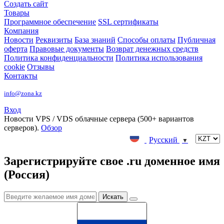
Создать сайт
Товары
Программное обеспечение
SSL сертификаты
Компания
Новости
Реквизиты
База знаний
Способы оплаты
Публичная
оферта
Правовые документы
Возврат денежных средств
Политика конфиденциальности
Политика использования
cookie
Отзывы
Контакты
info@zona.kz
Вход
Новости
VPS / VDS облачные сервера (500+ вариантов
серверов).
Обзор
Русский
▼
Зарегистрируйте свое .ru доменное имя
(Россия)