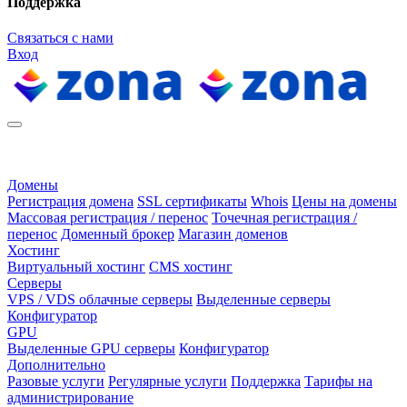
Поддержка
Связаться с нами
Вход
Домены
Регистрация домена
SSL сертификаты
Whois
Цены на домены
Массовая регистрация / перенос
Точечная регистрация /
перенос
Доменный брокер
Магазин доменов
Хостинг
Виртуальный хостинг
CMS хостинг
Серверы
VPS / VDS облачные серверы
Выделенные серверы
Конфигуратор
GPU
Выделенные GPU серверы
Конфигуратор
Дополнительно
Разовые услуги
Регулярные услуги
Поддержка
Тарифы на
администрирование