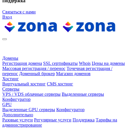
Поддержка
Связаться с нами
Вход
Домены
Регистрация домена
SSL сертификаты
Whois
Цены на домены
Массовая регистрация / перенос
Точечная регистрация /
перенос
Доменный брокер
Магазин доменов
Хостинг
Виртуальный хостинг
CMS хостинг
Серверы
VPS / VDS облачные серверы
Выделенные серверы
Конфигуратор
GPU
Выделенные GPU серверы
Конфигуратор
Дополнительно
Разовые услуги
Регулярные услуги
Поддержка
Тарифы на
администрирование