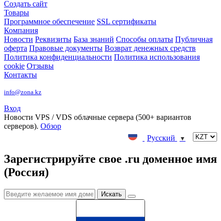
Создать сайт
Товары
Программное обеспечение
SSL сертификаты
Компания
Новости
Реквизиты
База знаний
Способы оплаты
Публичная
оферта
Правовые документы
Возврат денежных средств
Политика конфиденциальности
Политика использования
cookie
Отзывы
Контакты
info@zona.kz
Вход
Новости
VPS / VDS облачные сервера (500+ вариантов
серверов).
Обзор
Русский
▼
Зарегистрируйте свое .ru доменное имя
(Россия)