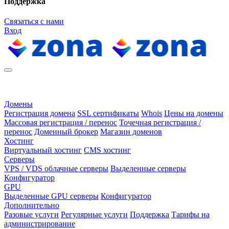
Поддержка
Связаться с нами
Вход
Домены
Регистрация домена
SSL сертификаты
Whois
Цены на домены
Массовая регистрация / перенос
Точечная регистрация /
перенос
Доменный брокер
Магазин доменов
Хостинг
Виртуальный хостинг
CMS хостинг
Серверы
VPS / VDS облачные серверы
Выделенные серверы
Конфигуратор
GPU
Выделенные GPU серверы
Конфигуратор
Дополнительно
Разовые услуги
Регулярные услуги
Поддержка
Тарифы на
администрирование