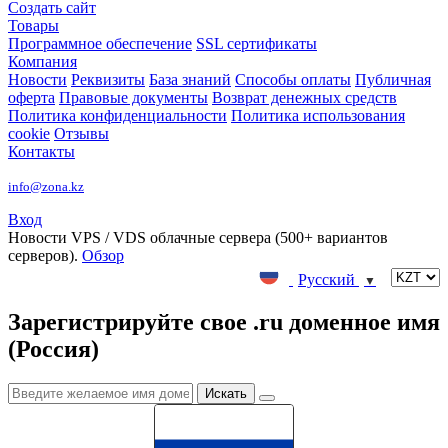
Создать сайт
Товары
Программное обеспечение
SSL сертификаты
Компания
Новости
Реквизиты
База знаний
Способы оплаты
Публичная
оферта
Правовые документы
Возврат денежных средств
Политика конфиденциальности
Политика использования
cookie
Отзывы
Контакты
info@zona.kz
Вход
Новости
VPS / VDS облачные сервера (500+ вариантов
серверов).
Обзор
Русский
▼
Зарегистрируйте свое .ru доменное имя
(Россия)