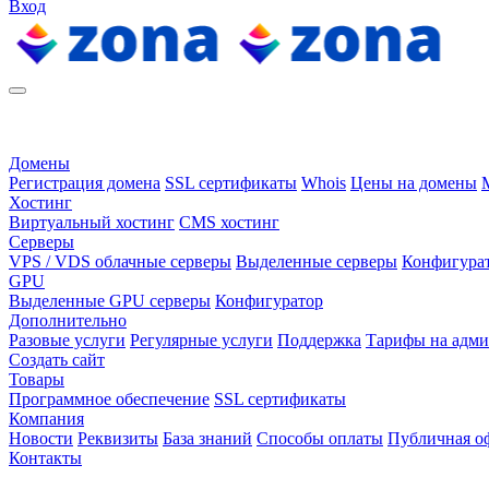
Вход
Домены
Регистрация домена
SSL сертификаты
Whois
Цены на домены
Хостинг
Виртуальный хостинг
CMS хостинг
Серверы
VPS / VDS облачные серверы
Выделенные серверы
Конфигура
GPU
Выделенные GPU серверы
Конфигуратор
Дополнительно
Разовые услуги
Регулярные услуги
Поддержка
Тарифы на адм
Создать сайт
Товары
Программное обеспечение
SSL сертификаты
Компания
Новости
Реквизиты
База знаний
Способы оплаты
Публичная о
Контакты