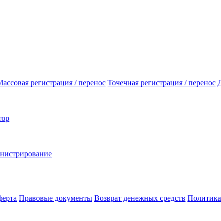
Массовая регистрация / перенос
Точечная регистрация / перенос
тор
инистрирование
ферта
Правовые документы
Возврат денежных средств
Политика