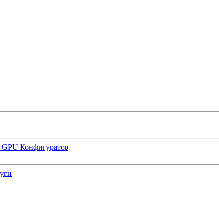
р GPU
Конфигуратор
луги