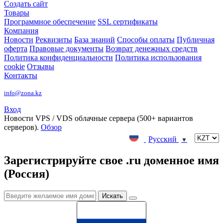
Создать сайт
Товары
Программное обеспечение
SSL сертификаты
Компания
Новости
Реквизиты
База знаний
Способы оплаты
Публичная
оферта
Правовые документы
Возврат денежных средств
Политика конфиденциальности
Политика использования
cookie
Отзывы
Контакты
info@zona.kz
Вход
Новости
VPS / VDS облачные сервера (500+ вариантов
серверов).
Обзор
Русский
▼
Зарегистрируйте свое .ru доменное имя
(Россия)