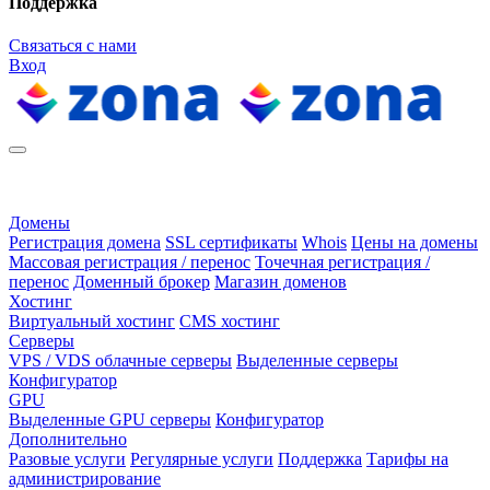
Поддержка
Связаться с нами
Вход
Домены
Регистрация домена
SSL сертификаты
Whois
Цены на домены
Массовая регистрация / перенос
Точечная регистрация /
перенос
Доменный брокер
Магазин доменов
Хостинг
Виртуальный хостинг
CMS хостинг
Серверы
VPS / VDS облачные серверы
Выделенные серверы
Конфигуратор
GPU
Выделенные GPU серверы
Конфигуратор
Дополнительно
Разовые услуги
Регулярные услуги
Поддержка
Тарифы на
администрирование