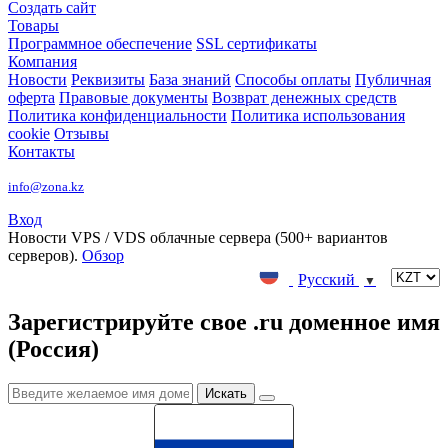
Создать сайт
Товары
Программное обеспечение
SSL сертификаты
Компания
Новости
Реквизиты
База знаний
Способы оплаты
Публичная
оферта
Правовые документы
Возврат денежных средств
Политика конфиденциальности
Политика использования
cookie
Отзывы
Контакты
info@zona.kz
Вход
Новости
VPS / VDS облачные сервера (500+ вариантов
серверов).
Обзор
Русский
▼
Зарегистрируйте свое .ru доменное имя
(Россия)