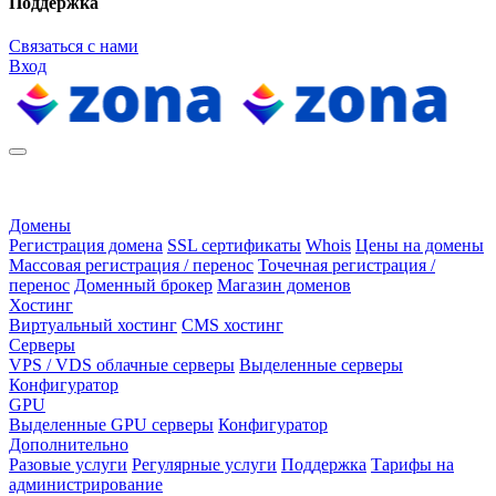
Поддержка
Связаться с нами
Вход
Домены
Регистрация домена
SSL сертификаты
Whois
Цены на домены
Массовая регистрация / перенос
Точечная регистрация /
перенос
Доменный брокер
Магазин доменов
Хостинг
Виртуальный хостинг
CMS хостинг
Серверы
VPS / VDS облачные серверы
Выделенные серверы
Конфигуратор
GPU
Выделенные GPU серверы
Конфигуратор
Дополнительно
Разовые услуги
Регулярные услуги
Поддержка
Тарифы на
администрирование