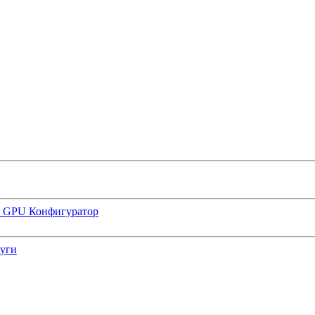
р GPU
Конфигуратор
луги