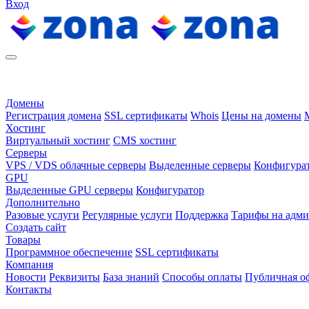
Вход
Домены
Регистрация домена
SSL сертификаты
Whois
Цены на домены
Хостинг
Виртуальный хостинг
CMS хостинг
Серверы
VPS / VDS облачные серверы
Выделенные серверы
Конфигура
GPU
Выделенные GPU серверы
Конфигуратор
Дополнительно
Разовые услуги
Регулярные услуги
Поддержка
Тарифы на адм
Создать сайт
Товары
Программное обеспечение
SSL сертификаты
Компания
Новости
Реквизиты
База знаний
Способы оплаты
Публичная о
Контакты