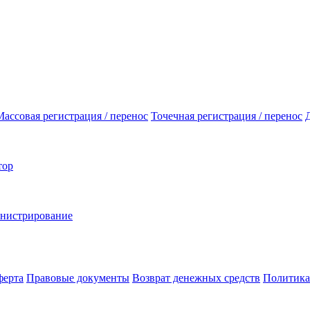
Массовая регистрация / перенос
Точечная регистрация / перенос
тор
инистрирование
ферта
Правовые документы
Возврат денежных средств
Политика