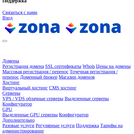
Поддержка
Связаться с нами
Вход
Домены
Регистрация домена
SSL сертификаты
Whois
Цены на домены
Массовая регистрация / перенос
Точечная регистрация /
перенос
Доменный брокер
Магазин доменов
Хостинг
Виртуальный хостинг
CMS хостинг
Серверы
VPS / VDS облачные серверы
Выделенные серверы
Конфигуратор
GPU
Выделенные GPU серверы
Конфигуратор
Дополнительно
Разовые услуги
Регулярные услуги
Поддержка
Тарифы на
администрирование