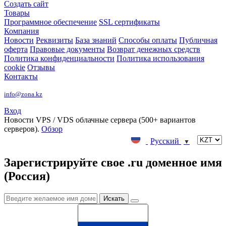
Создать сайт
Товары
Программное обеспечение
SSL сертификаты
Компания
Новости
Реквизиты
База знаний
Способы оплаты
Публичная
оферта
Правовые документы
Возврат денежных средств
Политика конфиденциальности
Политика использования
cookie
Отзывы
Контакты
info@zona.kz
Вход
Новости
VPS / VDS облачные сервера (500+ вариантов
серверов).
Обзор
Русский
▼
Зарегистрируйте свое .ru доменное имя
(Россия)