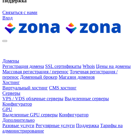
Поддержка
Связаться с нами
Вход
Домены
Регистрация домена
SSL сертификаты
Whois
Цены на домены
Массовая регистрация / перенос
Точечная регистрация /
перенос
Доменный брокер
Магазин доменов
Хостинг
Виртуальный хостинг
CMS хостинг
Серверы
VPS / VDS облачные серверы
Выделенные серверы
Конфигуратор
GPU
Выделенные GPU серверы
Конфигуратор
Дополнительно
Разовые услуги
Регулярные услуги
Поддержка
Тарифы на
администрирование