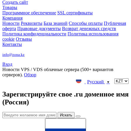
Создать сайт
Товары
Программное обеспечение
SSL сертификаты
Компания
Новости
Реквизиты
База знаний
Способы оплаты
Публичная
оферта
Правовые документы
Возврат денежных средств
Политика конфиденциальности
Политика использования
cookie
Отзывы
Контакты
info@zona.kz
Вход
Новости
VPS / VDS облачные сервера (500+ вариантов
серверов).
Обзор
Русский
▼
Зарегистрируйте свое .ru доменное имя
(Россия)