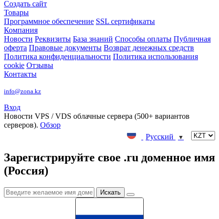
Создать сайт
Товары
Программное обеспечение
SSL сертификаты
Компания
Новости
Реквизиты
База знаний
Способы оплаты
Публичная
оферта
Правовые документы
Возврат денежных средств
Политика конфиденциальности
Политика использования
cookie
Отзывы
Контакты
info@zona.kz
Вход
Новости
VPS / VDS облачные сервера (500+ вариантов
серверов).
Обзор
Русский
▼
Зарегистрируйте свое .ru доменное имя
(Россия)