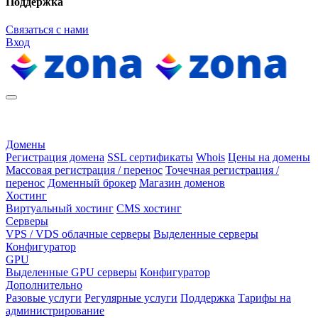
Поддержка
Связаться с нами
Вход
Домены
Регистрация домена
SSL сертификаты
Whois
Цены на домены
Массовая регистрация / перенос
Точечная регистрация /
перенос
Доменный брокер
Магазин доменов
Хостинг
Виртуальный хостинг
CMS хостинг
Серверы
VPS / VDS облачные серверы
Выделенные серверы
Конфигуратор
GPU
Выделенные GPU серверы
Конфигуратор
Дополнительно
Разовые услуги
Регулярные услуги
Поддержка
Тарифы на
администрирование