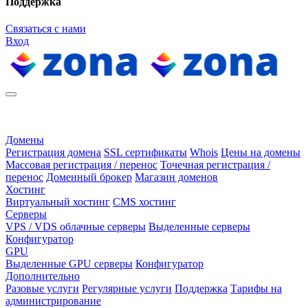
Поддержка
Связаться с нами
Вход
Домены
Регистрация домена
SSL сертификаты
Whois
Цены на домены
Массовая регистрация / перенос
Точечная регистрация /
перенос
Доменный брокер
Магазин доменов
Хостинг
Виртуальный хостинг
CMS хостинг
Серверы
VPS / VDS облачные серверы
Выделенные серверы
Конфигуратор
GPU
Выделенные GPU серверы
Конфигуратор
Дополнительно
Разовые услуги
Регулярные услуги
Поддержка
Тарифы на
администрирование