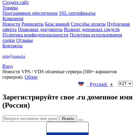
Создать сайт
Товары
Программное обеспечение
SSL сертификаты
Компания
Новости
Реквизиты
База знаний
Способы оплаты
Публичная
оферта
Правовые документы
Возврат денежных средств
Политика конфиденциальности
Политика использования
cookie
Отзывы
Контакты
info@zona.kz
Вход
Новости
VPS / VDS облачные сервера (500+ вариантов
серверов).
Обзор
Русский
▼
Зарегистрируйте свое .ru доменное имя
(Россия)