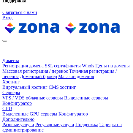
Поддержка
Связаться с нами
Вход
Домены
Регистрация домена
SSL сертификаты
Whois
Цены на домены
Массовая регистрация / перенос
Точечная регистрация /
перенос
Доменный брокер
Магазин доменов
Хостинг
Виртуальный хостинг
CMS хостинг
Серверы
VPS / VDS облачные серверы
Выделенные серверы
Конфигуратор
GPU
Выделенные GPU серверы
Конфигуратор
Дополнительно
Разовые услуги
Регулярные услуги
Поддержка
Тарифы на
администрирование