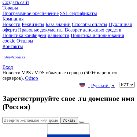
Создать сайт
Товары
Программное обеспечение
SSL сертификаты
Компания
Новости
Реквизиты
База знаний
Способы оплаты
Публичная
оферта
Правовые документы
Возврат денежных средств
Политика конфиденциальности
Политика использования
cookie
Отзывы
Контакты
info@zona.kz
Вход
Новости
VPS / VDS облачные сервера (500+ вариантов
серверов).
Обзор
Русский
▼
Зарегистрируйте свое .ru доменное имя
(Россия)