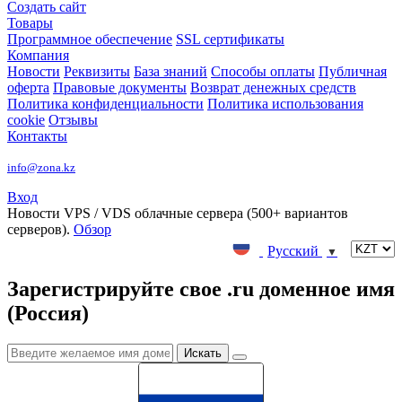
Создать сайт
Товары
Программное обеспечение
SSL сертификаты
Компания
Новости
Реквизиты
База знаний
Способы оплаты
Публичная
оферта
Правовые документы
Возврат денежных средств
Политика конфиденциальности
Политика использования
cookie
Отзывы
Контакты
info@zona.kz
Вход
Новости
VPS / VDS облачные сервера (500+ вариантов
серверов).
Обзор
Русский
▼
Зарегистрируйте свое .ru доменное имя
(Россия)