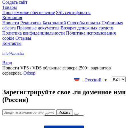
Создать сайт
Товары
Программное обеспечение
SSL сертификаты
Компания
Новости
Реквизиты
База знаний
Способы оплаты
Публичная
оферта
Правовые документы
Возврат денежных средств
Политика конфиденциальности
Политика использования
cookie
Отзывы
Контакты
info@zona.kz
Вход
Новости
VPS / VDS облачные сервера (500+ вариантов
серверов).
Обзор
Русский
▼
Зарегистрируйте свое .ru доменное имя
(Россия)