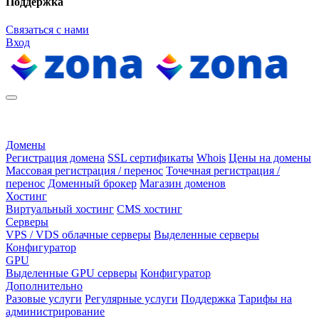
Поддержка
Связаться с нами
Вход
Домены
Регистрация домена
SSL сертификаты
Whois
Цены на домены
Массовая регистрация / перенос
Точечная регистрация /
перенос
Доменный брокер
Магазин доменов
Хостинг
Виртуальный хостинг
CMS хостинг
Серверы
VPS / VDS облачные серверы
Выделенные серверы
Конфигуратор
GPU
Выделенные GPU серверы
Конфигуратор
Дополнительно
Разовые услуги
Регулярные услуги
Поддержка
Тарифы на
администрирование