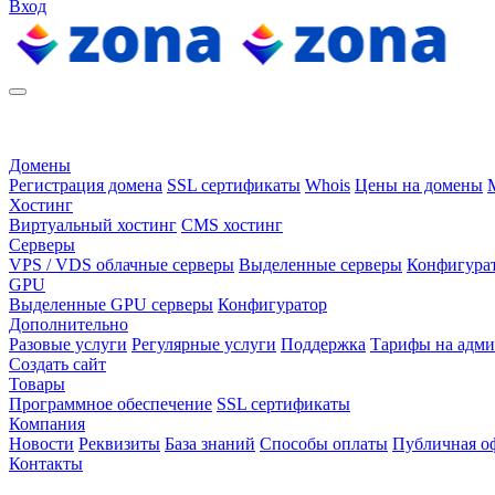
Вход
Домены
Регистрация домена
SSL сертификаты
Whois
Цены на домены
Хостинг
Виртуальный хостинг
CMS хостинг
Серверы
VPS / VDS облачные серверы
Выделенные серверы
Конфигура
GPU
Выделенные GPU серверы
Конфигуратор
Дополнительно
Разовые услуги
Регулярные услуги
Поддержка
Тарифы на адм
Создать сайт
Товары
Программное обеспечение
SSL сертификаты
Компания
Новости
Реквизиты
База знаний
Способы оплаты
Публичная о
Контакты