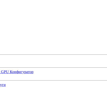
р GPU
Конфигуратор
луги