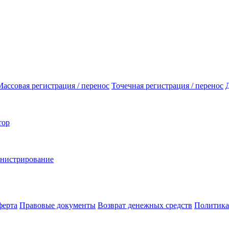
Массовая регистрация / перенос
Точечная регистрация / перенос
тор
инистрирование
ферта
Правовые документы
Возврат денежных средств
Политика