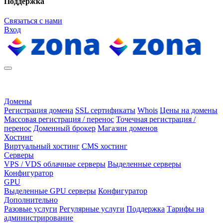
Поддержка
Связаться с нами
Вход
Домены
Регистрация домена
SSL сертификаты
Whois
Цены на домены
Массовая регистрация / перенос
Точечная регистрация /
перенос
Доменный брокер
Магазин доменов
Хостинг
Виртуальный хостинг
CMS хостинг
Серверы
VPS / VDS облачные серверы
Выделенные серверы
Конфигуратор
GPU
Выделенные GPU серверы
Конфигуратор
Дополнительно
Разовые услуги
Регулярные услуги
Поддержка
Тарифы на
администрирование