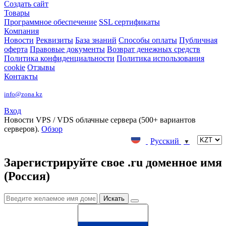
Создать сайт
Товары
Программное обеспечение
SSL сертификаты
Компания
Новости
Реквизиты
База знаний
Способы оплаты
Публичная
оферта
Правовые документы
Возврат денежных средств
Политика конфиденциальности
Политика использования
cookie
Отзывы
Контакты
info@zona.kz
Вход
Новости
VPS / VDS облачные сервера (500+ вариантов
серверов).
Обзор
Русский
▼
Зарегистрируйте свое .ru доменное имя
(Россия)