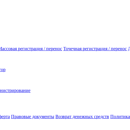
Массовая регистрация / перенос
Точечная регистрация / перенос
тор
инистрирование
ферта
Правовые документы
Возврат денежных средств
Политика