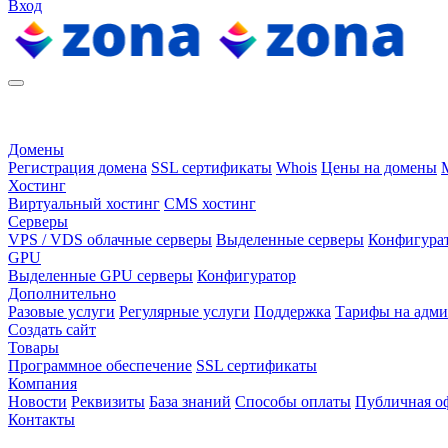
Вход
Домены
Регистрация домена
SSL сертификаты
Whois
Цены на домены
Хостинг
Виртуальный хостинг
CMS хостинг
Серверы
VPS / VDS облачные серверы
Выделенные серверы
Конфигура
GPU
Выделенные GPU серверы
Конфигуратор
Дополнительно
Разовые услуги
Регулярные услуги
Поддержка
Тарифы на адм
Создать сайт
Товары
Программное обеспечение
SSL сертификаты
Компания
Новости
Реквизиты
База знаний
Способы оплаты
Публичная о
Контакты