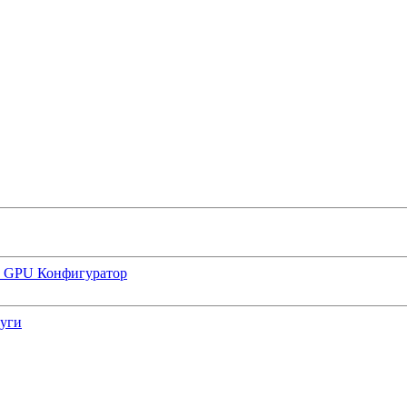
р GPU
Конфигуратор
луги