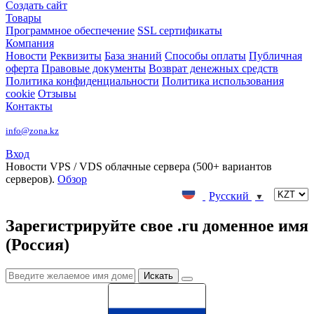
Создать сайт
Товары
Программное обеспечение
SSL сертификаты
Компания
Новости
Реквизиты
База знаний
Способы оплаты
Публичная
оферта
Правовые документы
Возврат денежных средств
Политика конфиденциальности
Политика использования
cookie
Отзывы
Контакты
info@zona.kz
Вход
Новости
VPS / VDS облачные сервера (500+ вариантов
серверов).
Обзор
Русский
▼
Зарегистрируйте свое .ru доменное имя
(Россия)