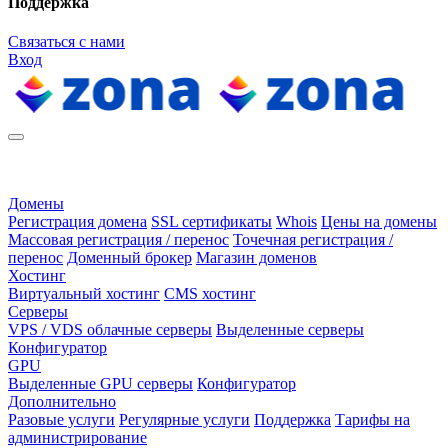
Поддержка
Связаться с нами
Вход
Домены
Регистрация домена
SSL сертификаты
Whois
Цены на домены
Массовая регистрация / перенос
Точечная регистрация /
перенос
Доменный брокер
Магазин доменов
Хостинг
Виртуальный хостинг
CMS хостинг
Серверы
VPS / VDS облачные серверы
Выделенные серверы
Конфигуратор
GPU
Выделенные GPU серверы
Конфигуратор
Дополнительно
Разовые услуги
Регулярные услуги
Поддержка
Тарифы на
администрирование